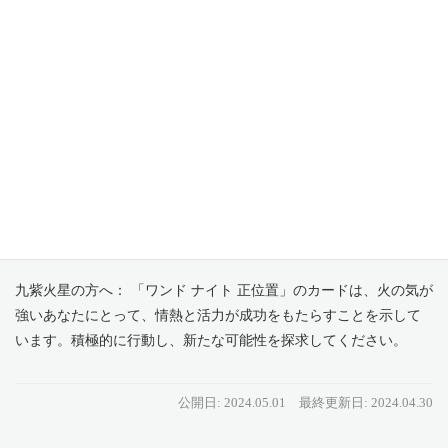
あなたにとって、戦略的な思考が報われる時期を示しています。
計画的に行動し、目標に向かって進んでください。
七赤金星の方へ： 「ワンド 7 正位置」は、金の気が強いあなたに
とって、挑戦と成長の機会が訪れることを意味しています。自信
を持って前進しましょう。
八白土星の方へ： 今月のカード「ペンタクルス 8 正位置」は、土
の気が強いあなたにとって、努力が実を結ぶ時期です。コツコツ
と積み重ねた成果が、やがて大きな成果となって現れるでしょ
う。
九紫火星の方へ： 「ワンド ナイト 正位置」のカードは、火の気が
強いあなたにとって、情熱と活力が成功をもたらすことを示して
います。積極的に行動し、新たな可能性を探求してください。
公開日: 2024.05.01
最終更新日: 2024.04.30