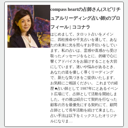
compass heartの占師さん(スピリチ
ュアルリーディング占い師)のプロ
フィール | ココナラ
はじめまして。タロット占いをメイン
に、四柱推命や干支占いを通して、あな
たの未来に光を照らすお手伝いをしてい
ます。私の占いは、霊感や直感から受け
取ったメッセージをもとに、的確で心に
響くアドバイスをお届けすることを大切
にしています。迷いや悩みがあるとき、
あなたの道を優しく導くリーディング
で、新たな気づきをご提供いたします。
お気軽にご相談ください。 これまでの経
歴 ■占い師として 1987年にとあるイベン
ト広場にて、占師として活動を開始しま
した。その後は紹介にて契約を行なった
顧客の方を最優先にする契約にて、顧問
占師として長年活動を続けて来ました。
占い手法は以下をミックスしたオリジナ
ルになりま…