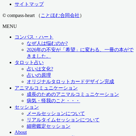
サイトマップ
© compass-heart （
ことほむ合同会社
）
MENU
コンパス・ハート
なぜ人は悩むのか?
2026年の不安が「希望」に変わる、一冊の本がで
きました。
タロット占い
占いは文化?
占いの原理
オリジナルタロットカードデザイン完成
アニマルコミュニケーション
成長のためのアニマルコミュニケーション
病気・怪我のこと・・・
セッション
メールセッションについて
リアルタイムセッションについて
細密鑑定セッション
About