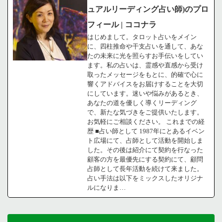
ュアルリーディング占い師)のプロ
フィール | ココナラ
はじめまして。タロット占いをメイン
に、四柱推命や干支占いを通して、あな
たの未来に光を照らすお手伝いをしてい
ます。私の占いは、霊感や直感から受け
取ったメッセージをもとに、的確で心に
響くアドバイスをお届けすることを大切
にしています。迷いや悩みがあるとき、
あなたの道を優しく導くリーディング
で、新たな気づきをご提供いたします。
お気軽にご相談ください。 これまでの経
歴 ■占い師として 1987年にとあるイベン
ト広場にて、占師として活動を開始しま
した。その後は紹介にて契約を行なった
顧客の方を最優先にする契約にて、顧問
占師として長年活動を続けて来ました。
占い手法は以下をミックスしたオリジナ
ルになりま…