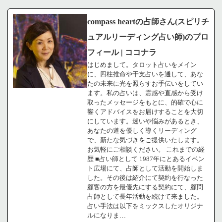
compass heartの占師さん(スピリチ
ュアルリーディング占い師)のプロ
フィール | ココナラ
はじめまして。タロット占いをメイン
に、四柱推命や干支占いを通して、あな
たの未来に光を照らすお手伝いをしてい
ます。私の占いは、霊感や直感から受け
取ったメッセージをもとに、的確で心に
響くアドバイスをお届けすることを大切
にしています。迷いや悩みがあるとき、
あなたの道を優しく導くリーディング
で、新たな気づきをご提供いたします。
お気軽にご相談ください。 これまでの経
歴 ■占い師として 1987年にとあるイベン
ト広場にて、占師として活動を開始しま
した。その後は紹介にて契約を行なった
顧客の方を最優先にする契約にて、顧問
占師として長年活動を続けて来ました。
占い手法は以下をミックスしたオリジナ
ルになりま…