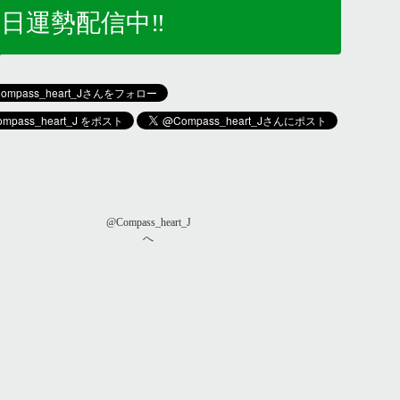
日運勢配信中‼️
@Compass_heart_J
へ