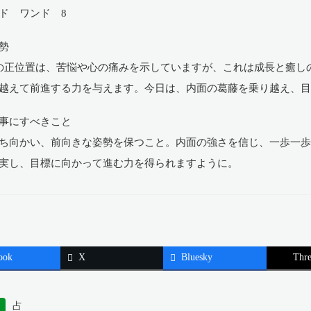
ド ワンド 8
勢
の正位置は、苦悩や心の痛みを示していますが、これは成長と癒し
越えて前進する力を与えます。今日は、内面の葛藤を乗り越え、
事にすべきこと
ち向かい、前向きな姿勢を保つこと。内面の強さを信じ、一歩一
実し、目標に向かって進む力を得られますように。
ook
X
Bluesky
Thre
占