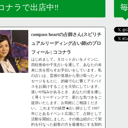
コナラで出店中‼️
毎
compass heartの占師さん(スピリチ
ュアルリーディング占い師)のプロ
フィール | ココナラ
はじめまして。タロット占いをメインに、
四柱推命や干支占いを通して、あなたの未
来に光を照らすお手伝いをしています。私
の占いは、霊感や直感から受け取ったメッ
セージをもとに、的確で心に響くアドバイ
スをお届けすることを大切にしています。
迷いや悩みがあるとき、あなたの道を優し
く導くリーディングで、新たな気づきをご
提供いたします。お気軽にご相談くださ
い。 これまでの経歴 ■占い師として 1987
年にとあるイベント広場にて、占師として
活動を開始しました。その後は紹介にて契
約を行なった顧客の方を最優先にする契約