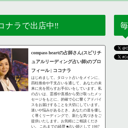
コナラで出店中‼️
毎
compass heartの占師さん(スピリチ
ュアルリーディング占い師)のプロ
フィール | ココナラ
はじめまして。タロット占いをメインに、
四柱推命や干支占いを通して、あなたの未
来に光を照らすお手伝いをしています。私
の占いは、霊感や直感から受け取ったメッ
セージをもとに、的確で心に響くアドバイ
スをお届けすることを大切にしています。
迷いや悩みがあるとき、あなたの道を優し
く導くリーディングで、新たな気づきをご
提供いたします。お気軽にご相談くださ
い。 これまでの経歴 ■占い師として 1987