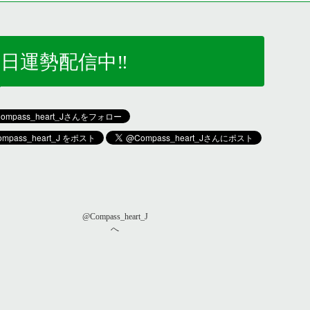
日運勢配信中‼️
@Compass_heart_J
へ