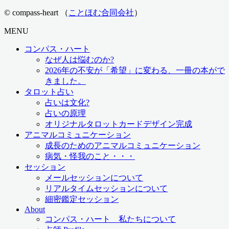
© compass-heart （
ことほむ合同会社
）
MENU
コンパス・ハート
なぜ人は悩むのか?
2026年の不安が「希望」に変わる、一冊の本がで
きました。
タロット占い
占いは文化?
占いの原理
オリジナルタロットカードデザイン完成
アニマルコミュニケーション
成長のためのアニマルコミュニケーション
病気・怪我のこと・・・
セッション
メールセッションについて
リアルタイムセッションについて
細密鑑定セッション
About
コンパス・ハート 私たちについて