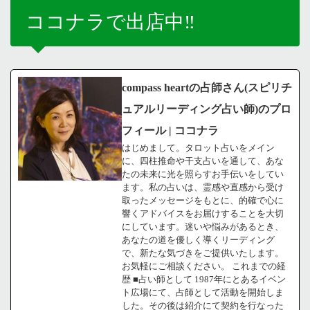
ココナラで出店中‼️
compass heartの占師さん(スピリチ
ュアルリーディング占い師)のプロ
フィール | ココナラ
はじめまして。タロット占いをメイン
に、四柱推命や干支占いを通して、あな
たの未来に光を照らすお手伝いをしてい
ます。私の占いは、霊感や直感から受け
取ったメッセージをもとに、的確で心に
響くアドバイスをお届けすることを大切
にしています。迷いや悩みがあるとき、
あなたの道を優しく導くリーディング
で、新たな気づきをご提供いたします。
お気軽にご相談ください。 これまでの経
歴 ■占い師として 1987年にとあるイベン
ト広場にて、占師として活動を開始しま
した。その後は紹介にて契約を行なった