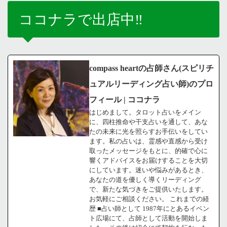
ココナラで出店中‼️
compass heartの占師さん(スピリチ
ュアルリーディング占い師)のプロ
フィール | ココナラ
はじめまして。タロット占いをメイン
に、四柱推命や干支占いを通して、あな
たの未来に光を照らすお手伝いをしてい
ます。私の占いは、霊感や直感から受け
取ったメッセージをもとに、的確で心に
響くアドバイスをお届けすることを大切
にしています。迷いや悩みがあるとき、
あなたの道を優しく導くリーディング
で、新たな気づきをご提供いたします。
お気軽にご相談ください。 これまでの経
歴 ■占い師として 1987年にとあるイベン
ト広場にて、占師として活動を開始しま