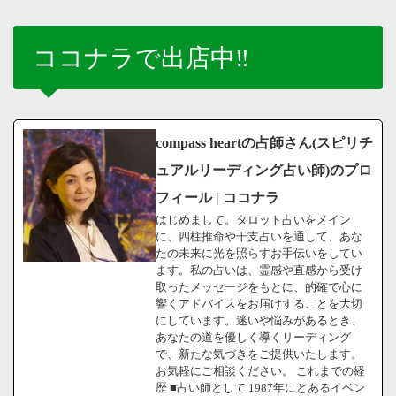
ココナラで出店中‼️
compass heartの占師さん(スピリチ
ュアルリーディング占い師)のプロ
フィール | ココナラ
はじめまして。タロット占いをメイン
に、四柱推命や干支占いを通して、あな
たの未来に光を照らすお手伝いをしてい
ます。私の占いは、霊感や直感から受け
取ったメッセージをもとに、的確で心に
響くアドバイスをお届けすることを大切
にしています。迷いや悩みがあるとき、
あなたの道を優しく導くリーディング
で、新たな気づきをご提供いたします。
お気軽にご相談ください。 これまでの経
歴 ■占い師として 1987年にとあるイベン