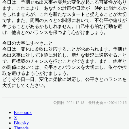
今日は、予期せぬ出来事や突然の変化が起こる可能性があり
ます。これにより、あなたの計画や日常が一時的に崩れるか
もしれませんが、これを新たなスタートと捉えることが大切
です。また、周囲の人々との関係において、不公平や偏りが
生じることがあるかもしれません。自己中心的な行動を避
け、他者とのバランスを保つよう心がけましょう。
今日の大事にすべきこと
今日は、変化に柔軟に対応することが求められます。予期せ
ぬ出来事に対して冷静に対処し、新たな状況に適応すること
で、再構築のチャンスを掴むことができます。また、他者と
の関係においては、公平さとバランスを大切にし、依存や搾
取を避けるよう心がけましょう。
どうぞ今日一日、変化に柔軟に対応し、公平さとバランスを
大切にしてください。
公開日: 2024.12.18
最終更新日: 2024.12.16
Facebook
X
Bluesky
Threads