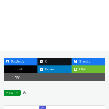
も、自己中心的な行動を避け、他人を尊重することが重要です。
感情のバランスを保ちつつ、他人との調和を大切にすることで、
より良い結果を得ることができるでしょう。
どうぞ今日一日、感情のバランスと他人との調和を大切にしてく
ださい。
公開日: 2024.12.29
最終更新日: 2024.12.23
Facebook
X
Bluesky
Threads
Hatena
LINE
Copy
占
カテゴリー
占