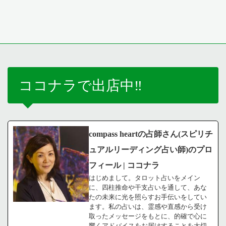
ココナラで出店中‼️
compass heartの占師さん(スピリチ
ュアルリーディング占い師)のプロ
フィール | ココナラ
はじめまして。タロット占いをメイン
に、四柱推命や干支占いを通して、あな
たの未来に光を照らすお手伝いをしてい
ます。私の占いは、霊感や直感から受け
取ったメッセージをもとに、的確で心に
響くアドバイスをお届けすることを大切