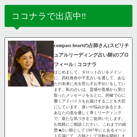
ココナラで出店中‼️
compass heartの占師さん(スピリチ
ュアルリーディング占い師)のプロ
フィール | ココナラ
はじめまして。タロット占いをメイン
に、四柱推命や干支占いを通して、あな
たの未来に光を照らすお手伝いをしてい
ます。私の占いは、霊感や直感から受け
取ったメッセージをもとに、的確で心に
響くアドバイスをお届けすることを大切
にしています。迷いや悩みがあるとき、
あなたの道を優しく導くリーディング
で、新たな気づきをご提供いたします。
お気軽にご相談ください。 これまでの経
歴 ■占い師として 1987年にとあるイベン
ト広場にて、占師として活動を開始しま