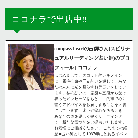
ココナラで出店中‼️
compass heartの占師さん(スピリチ
ュアルリーディング占い師)のプロ
フィール | ココナラ
はじめまして。タロット占いをメイン
に、四柱推命や干支占いを通して、あな
たの未来に光を照らすお手伝いをしてい
ます。私の占いは、霊感や直感から受け
取ったメッセージをもとに、的確で心に
響くアドバイスをお届けすることを大切
にしています。迷いや悩みがあるとき、
あなたの道を優しく導くリーディング
で、新たな気づきをご提供いたします。
お気軽にご相談ください。 これまでの経
歴 ■占い師として 1987年にとあるイベン