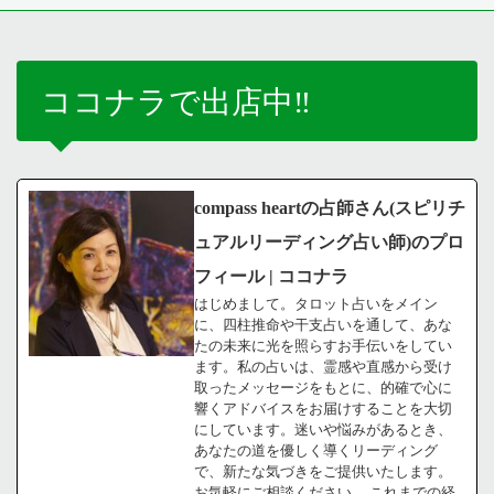
ココナラで出店中‼️
compass heartの占師さん(スピリチ
ュアルリーディング占い師)のプロ
フィール | ココナラ
はじめまして。タロット占いをメイン
に、四柱推命や干支占いを通して、あな
たの未来に光を照らすお手伝いをしてい
ます。私の占いは、霊感や直感から受け
取ったメッセージをもとに、的確で心に
響くアドバイスをお届けすることを大切
にしています。迷いや悩みがあるとき、
あなたの道を優しく導くリーディング
で、新たな気づきをご提供いたします。
お気軽にご相談ください。 これまでの経