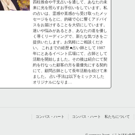
四柱推命や干支占いを通して、あなたの未
来に光を照らすお手伝いをしています。私
の占いは、霊感や直感から受け取ったメッ
セージをもとに、的確で心に響くアドバイ
スをお届けすることを大切にしています。
迷いや悩みがあるとき、あなたの道を優し
く導くリーディングで、新たな気づきをご
提供いたします。お気軽にご相談くださ
い。 これまでの経歴 ■占い師として 1987
年にとあるイベント広場にて、占師として
活動を開始しました。その後は紹介にて契
約を行なった顧客の方を最優先にする契約
にて、顧問占師として長年活動を続けて来
ました。 占い手法は以下をミックスした
オリジナルになりま…
コンパス・ハート
コンパス・ハート 私たちについて