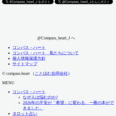
@Compass_heart_J へ
コンパス・ハート
コンパス・ハート 私たちについて
個人情報保護方針
サイトマップ
© compass-heart （
ことほむ合同会社
）
MENU
コンパス・ハート
なぜ人は悩むのか?
2026年の不安が「希望」に変わる、一冊の本がで
きました。
タロット占い