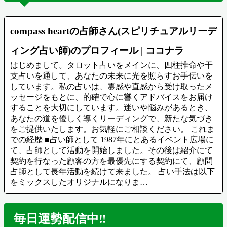
compass heartの占師さん(スピリチュアルリーデ
ィング占い師)のプロフィール | ココナラ
はじめまして。タロット占いをメインに、四柱推命や干
支占いを通して、あなたの未来に光を照らすお手伝いを
しています。私の占いは、霊感や直感から受け取ったメ
ッセージをもとに、的確で心に響くアドバイスをお届け
することを大切にしています。迷いや悩みがあるとき、
あなたの道を優しく導くリーディングで、新たな気づき
をご提供いたします。お気軽にご相談ください。 これま
での経歴 ■占い師として 1987年にとあるイベント広場に
て、占師として活動を開始しました。その後は紹介にて
契約を行なった顧客の方を最優先にする契約にて、顧問
占師として長年活動を続けて来ました。 占い手法は以下
をミックスしたオリジナルになりま…
毎日運勢配信中‼️