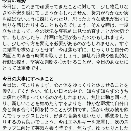
今日の運勢
今日は、これまで頑張ってきたことに対して、少し物足りな
さや不安を感じてしまうかもしれません。努力がなかなか実
を結ばないように感じられたり、思ったような成果が出ずに
焦りを感じたりすることもあるでしょう。そんな時は、一度
立ち止まって、今の状況を客観的に見つめ直すことが大切で
す。もしかしたら、計画に無理があったのかもしれません
し、少しやり方を変える必要があるのかもしれません。すぐ
に結果を求めようとせず、今は焦らずに、じっくりと自分の
内面と向き合う時間を取りましょう。無駄な浪費や衝動的な
行動は控え、堅実な判断を心がけることが、今日のあなたに
とっては重要です。
今日の大事にすべきこと
今日は、何よりもまず、心と体をゆっくりと休ませることを
優先してください。忙しい日々の中で、知らず知らずのうち
に疲れが溜まっているのかもしれません。無理に動き回った
り、新しいことを始めたりするよりも、静かな環境で自分自
身と向き合う時間を持つことが大切です。温かい飲み物を飲
んでリラックスしたり、好きな音楽を聴いたり、瞑想をした
りするのも良いでしょう。今はエネルギーを充電し、次のス
テップに向けて英気を養う時です。焦らず、ゆったりとした