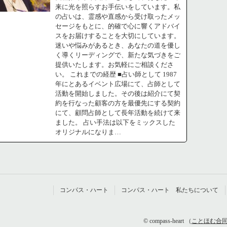
来に光を照らすお手伝いをしています。私
の占いは、霊感や直感から受け取ったメッ
セージをもとに、的確で心に響くアドバイ
スをお届けすることを大切にしています。
迷いや悩みがあるとき、あなたの道を優し
く導くリーディングで、新たな気づきをご
提供いたします。お気軽にご相談くださ
い。 これまでの経歴 ■占い師として 1987
年にとあるイベント広場にて、占師として
活動を開始しました。その後は紹介にて契
約を行なった顧客の方を最優先にする契約
にて、顧問占師として長年活動を続けて来
ました。 占い手法は以下をミックスした
オリジナルになりま…
コンパス・ハート
コンパス・ハート 私たちについて
© compass-heart （
ことほむ合