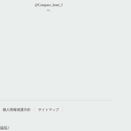
@Compass_heart_J
へ
個人情報保護方針
サイトマップ
同会社
）