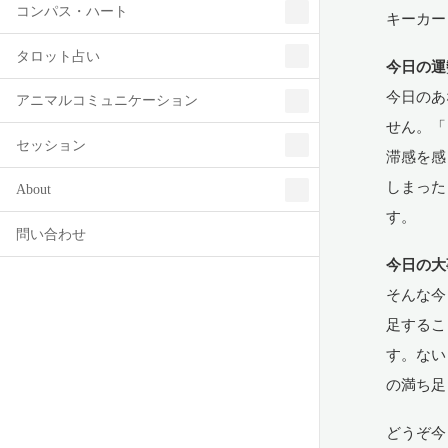
コンパス・ハート
キーカー
タロット占い
今日の運
今日のあ
アニマルコミュニケーション
せん。「
セッション
滞感を感
しまった
About
す。
問い合わせ
今日の大
そんな今
足するこ
す。ない
の満ち足
どうぞ今