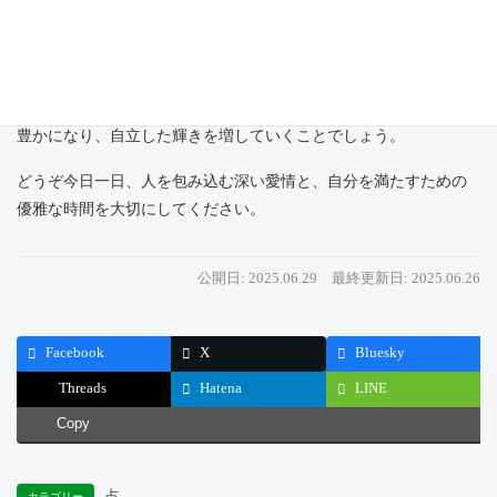
雅な時間や、努力してきたことへのご褒美として使うことを大切
にしましょう。周りの人々へ優しさを注ぐと同時に、あなた自身
のことも大切に満たしてあげるのです。これまで頑張ってきた自
分を認め、その成果を存分に味わうことで、あなたの心はさらに
豊かになり、自立した輝きを増していくことでしょう。
どうぞ今日一日、人を包み込む深い愛情と、自分を満たすための
優雅な時間を大切にしてください。
公開日: 2025.06.29
最終更新日: 2025.06.26
Facebook
X
Bluesky
Threads
Hatena
LINE
Copy
占
カテゴリー