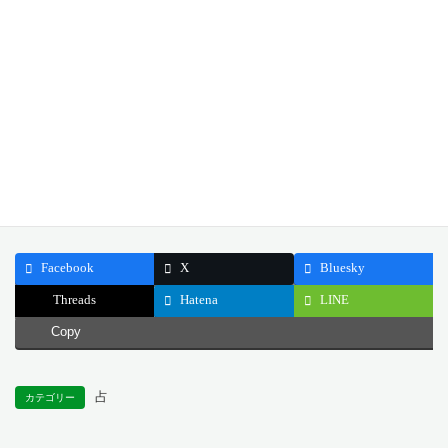
手にやりくりしたり、いつもの日常に少し遊び心を取り入れたり
するのです。その器用さと柔軟性が、今日の退屈な空気を打ち破
り、物事を再び動かし始める力となるでしょう。
どうぞ今日一日、停滞を乗りこなす柔軟な心と、日常を楽しむ遊
び心を大切にしてください。
公開日: 2025.07.28
最終更新日: 2025.07.25
Facebook
X
Bluesky
Threads
Hatena
LINE
Copy
占
カテゴリー