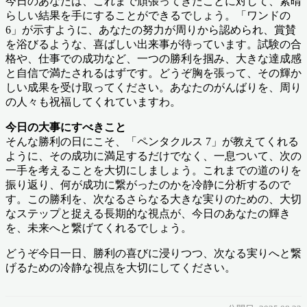
今日のあなたは、これまで頑張ってきたことに対して、素晴
らしい結果を手にすることができるでしょう。「ワンドの
6」が示すように、あなたの努力が周りから認められ、賞賛
を浴びるような、喜ばしい出来事が待っています。試験の合
格や、仕事での成功など、一つの勝利を掴み、大きな達成感
と自信で満たされるはずです。どうぞ胸を張って、その輝か
しい成果を受け取ってください。あなたのがんばりを、周り
の人々も祝福してくれていますわ。
今日の大事にすべきこと
そんな勝利の日にこそ、「ペンタクルス 7」が教えてくれる
ように、その成功に満足するだけでなく、一息ついて、次の
一手を考えることを大切にしましょう。これまでの道のりを
振り返り、何が成功に繋がったのかを冷静に分析するので
す。この勝利を、次なるさらなる大きな実りのための、大切
なステップと捉える長期的な視点が、今日のあなたの輝き
を、未来へと繋げてくれるでしょう。
どうぞ今日一日、勝利の喜びに浸りつつ、次なる実りへと繋
げるための冷静な視点を大切にしてください。