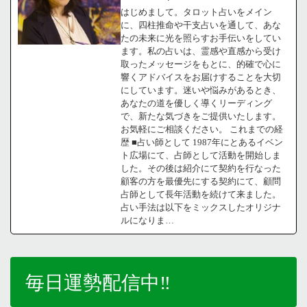
はじめまして。タロット占いをメイン
に、四柱推命や干支占いを通して、あな
たの未来に光を照らすお手伝いをしてい
ます。私の占いは、霊感や直感から受け
取ったメッセージをもとに、的確で心に
響くアドバイスをお届けすることを大切
にしています。迷いや悩みがあるとき、
あなたの道を優しく導くリーディング
で、新たな気づきをご提供いたします。
お気軽にご相談ください。 これまでの経
歴 ■占い師として 1987年にとあるイベン
ト広場にて、占師として活動を開始しま
した。その後は紹介にて契約を行なった
顧客の方を最優先にする契約にて、顧問
占師として長年活動を続けて来ました。
占い手法は以下をミックスしたオリジナ
ルになりま…
毎日運勢配信中‼️