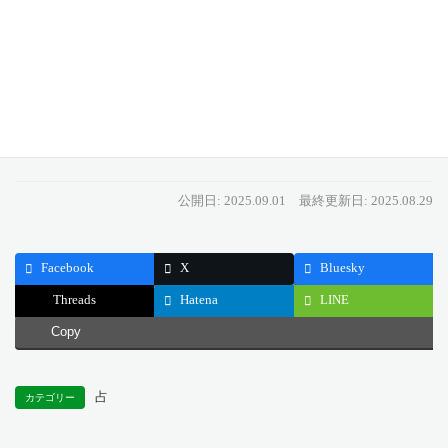
不公平な関わり方をしたりしてはいけません。それぞれの働きを
正しく評価し、バランスの取れた関係を保つことで、あなたのそ
の成功は、より確かなものとなるでしょう。
どうぞ今日一日、チームワークがもたらす確かな評価と、そこに
ある公正さを大切にしてください。
公開日: 2025.09.01
最終更新日: 2025.08.29
Facebook
X
Bluesky
Threads
Hatena
LINE
Copy
占
カテゴリー