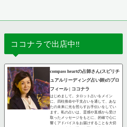
ココナラで出店中‼️
compass heartの占師さん(スピリチ
ュアルリーディング占い師)のプロ
フィール | ココナラ
はじめまして。タロット占いをメイン
に、四柱推命や干支占いを通して、あな
たの未来に光を照らすお手伝いをしてい
ます。私の占いは、霊感や直感から受け
取ったメッセージをもとに、的確で心に
響くアドバイスをお届けすることを大切