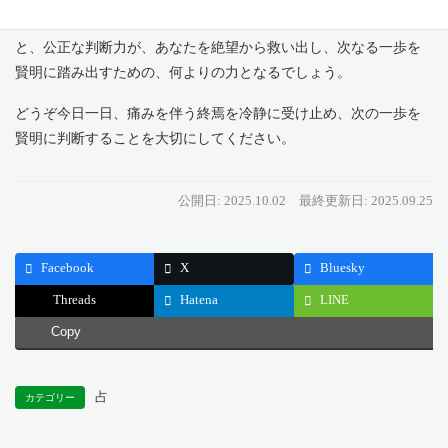
らしたのか、その真実を客観的に見つめるのです。その鋭い知性
と、公正な判断力が、あなたを絶望から救い出し、次なる一歩を
賢明に踏み出すための、何よりの力となるでしょう。
どうぞ今日一日、痛みを伴う終焉を冷静に受け止め、次の一歩を
賢明に判断することを大切にしてください。
公開日: 2025.10.02
最終更新日: 2025.09.25
Facebook
X
Bluesky
Threads
Hatena
LINE
Copy
占
カテゴリー