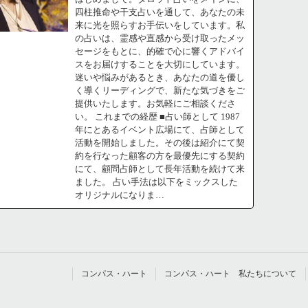
四柱推命や干支占いを通して、あなたの未
来に光を照らすお手伝いをしています。私
の占いは、霊感や直感から受け取ったメッ
セージをもとに、的確で心に響くアドバイ
スをお届けすることを大切にしています。
迷いや悩みがあるとき、あなたの道を優し
く導くリーディングで、新たな気づきをご
提供いたします。お気軽にご相談くださ
い。 これまでの経歴 ■占い師として 1987
年にとあるイベント広場にて、占師として
活動を開始しました。その後は紹介にて契
約を行なった顧客の方を最優先にする契約
にて、顧問占師として長年活動を続けて来
ました。 占い手法は以下をミックスした
オリジナルになりま…
コンパス・ハート
コンパス・ハート 私たちについて