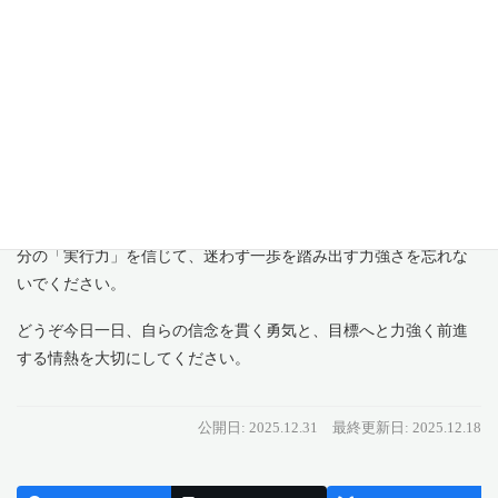
今日のお大事にすべきこと
今日特に大切にしてほしいのは、どんな逆風も跳ね除けて突き進
む「克服」の精神です。プレッシャーを力に変え、自分の信念を
「守り抜く」姿勢が、あなたをより高いステージへと押し上げて
くれます。
「スピード感」を持って一つひとつの課題をクリアしていく中
で、あなた自身の確かな成長と手応えを感じられるはずです。自
分の「実行力」を信じて、迷わず一歩を踏み出す力強さを忘れな
いでください。
どうぞ今日一日、自らの信念を貫く勇気と、目標へと力強く前進
する情熱を大切にしてください。
公開日: 2025.12.31
最終更新日: 2025.12.18