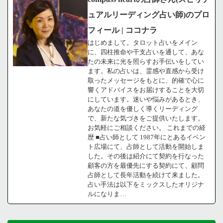
ュアルリーディング占い師)のプロ
フィール | ココナラ
はじめまして。タロット占いをメイン
に、四柱推命や干支占いを通して、あな
たの未来に光を照らすお手伝いをしてい
ます。私の占いは、霊感や直感から受け
取ったメッセージをもとに、的確で心に
響くアドバイスをお届けすることを大切
にしています。迷いや悩みがあるとき、
あなたの道を優しく導くリーディング
で、新たな気づきをご提供いたします。
お気軽にご相談ください。 これまでの経
歴 ■占い師として 1987年にとあるイベン
ト広場にて、占師として活動を開始しま
した。その後は紹介にて契約を行なった
顧客の方を最優先にする契約にて、顧問
占師として長年活動を続けて来ました。
占い手法は以下をミックスしたオリジナ
ルになりま…