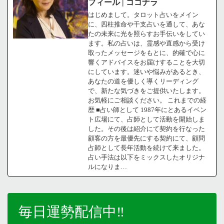
フィール | ココナラ
はじめまして。タロット占いをメイン
に、四柱推命や干支占いを通して、あな
たの未来に光を照らすお手伝いをしてい
ます。私の占いは、霊感や直感から受け
取ったメッセージをもとに、的確で心に
響くアドバイスをお届けすることを大切
にしています。迷いや悩みがあるとき、
あなたの道を優しく導くリーディング
で、新たな気づきをご提供いたします。
お気軽にご相談ください。 これまでの経
歴 ■占い師として 1987年にとあるイベン
ト広場にて、占師として活動を開始しま
した。その後は紹介にて契約を行なった
顧客の方を最優先にする契約にて、顧問
占師として長年活動を続けて来ました。
占い手法は以下をミックスしたオリジナ
ルになりま…
毎日運勢配信中‼️