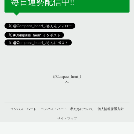
毎日運勢配信中‼️
@Compass_heart_J
へ
コンパス・ハート
コンパス・ハート 私たちについて
個人情報保護方針
サイトマップ
© compass-heart （
ことほむ合同会社
）