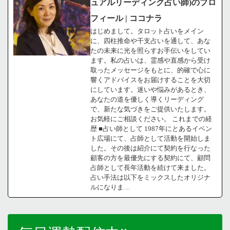
ュアルリーディング占い師)のプロ
フィール | ココナラ
はじめまして。タロット占いをメイン
に、四柱推命や干支占いを通して、あな
たの未来に光を照らすお手伝いをしてい
ます。私の占いは、霊感や直感から受け
取ったメッセージをもとに、的確で心に
響くアドバイスをお届けすることを大切
にしています。迷いや悩みがあるとき、
あなたの道を優しく導くリーディング
で、新たな気づきをご提供いたします。
お気軽にご相談ください。 これまでの経
歴 ■占い師として 1987年にとあるイベン
ト広場にて、占師として活動を開始しま
した。その後は紹介にて契約を行なった
顧客の方を最優先にする契約にて、顧問
占師として長年活動を続けて来ました。
占い手法は以下をミックスしたオリジナ
ルになりま…