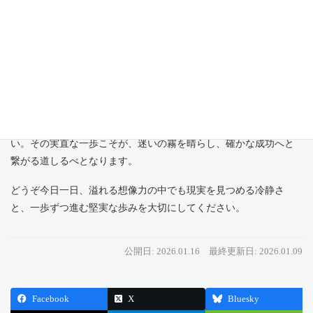
今日のお大事にすべきこと
今日特に大事にしてほしいのは、地に足の着いた「堅実」な姿勢
と、物事を一つずつ丁寧に学ぶ「勤勉」さです。
華やかな夢を見るのも素敵ですが、今は具体的な行動や「実務的
な学び」に意識を向けることで、運気が安定します。自分に届い
た情報やきっかけを「慎重に検討」し、自分のペースでコツコツ
と「丁寧な仕事」を積み重ねていく誠実さを忘れないでくださ
い。その実直な一歩こそが、迷いの霧を晴らし、確かな成功へと
繋がる道しるべとなります。
どうぞ今日一日、溢れる想像力の中でも現実を見つめる冷静さ
と、一歩ずつ進む堅実な歩みを大切にしてください。
公開日: 2026.01.16
最終更新日: 2026.01.09
Facebook
X
Bluesky