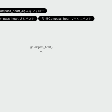
@Compass_heart_J
へ