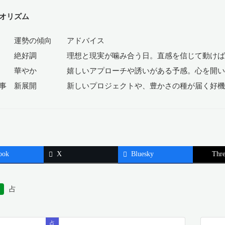
オリズム
運勢の傾向 アドバイス
 絶好調 理想と現実が噛み合う日。直感を信じて動けば
 華やか 嬉しいアプローチや誘いがある予感。心を開い
仕事 新展開 新しいプロジェクトや、豊かさの種が届く好機
ook
X
Bluesky
Thre
占
占