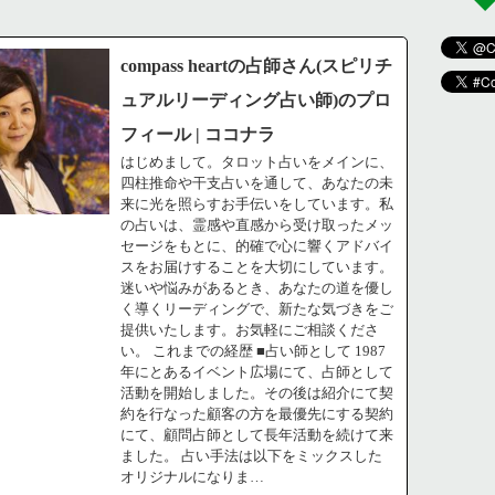
compass heartの占師さん(スピリチ
ュアルリーディング占い師)のプロ
フィール | ココナラ
はじめまして。タロット占いをメインに、
四柱推命や干支占いを通して、あなたの未
来に光を照らすお手伝いをしています。私
の占いは、霊感や直感から受け取ったメッ
セージをもとに、的確で心に響くアドバイ
スをお届けすることを大切にしています。
迷いや悩みがあるとき、あなたの道を優し
く導くリーディングで、新たな気づきをご
提供いたします。お気軽にご相談くださ
い。 これまでの経歴 ■占い師として 1987
年にとあるイベント広場にて、占師として
活動を開始しました。その後は紹介にて契
約を行なった顧客の方を最優先にする契約
にて、顧問占師として長年活動を続けて来
ました。 占い手法は以下をミックスした
オリジナルになりま…