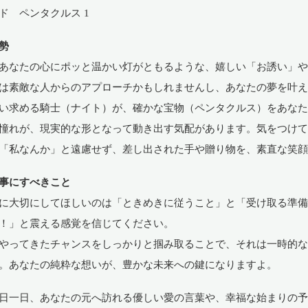
ド ペンタクルス 1
勢
あなたの心にポッと温かい灯がともるような、嬉しい「お誘い」
は素敵な人からのアプローチかもしれませんし、あなたの夢を叶
い求める騎士（ナイト）が、確かな宝物（ペンタクルス）をあな
憧れが、現実的な形となって動き出す気配があります。気をつけ
「私なんか」と遠慮せず、差し出された手や贈り物を、素直な笑
事にすべきこと
に大切にしてほしいのは「ときめきに従うこと」と「受け取る準
！」と震える感覚を信じてください。
やってきたチャンスをしっかりと掴み取ることで、それは一時的
。あなたの純粋な想いが、豊かな未来への鍵になりますよ。
日一日、あなたの元へ訪れる優しい愛の言葉や、幸福な始まりの