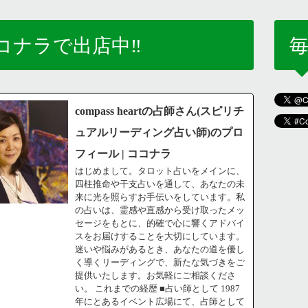
コナラで出店中‼️
毎
compass heartの占師さん(スピリチ
ュアルリーディング占い師)のプロ
フィール | ココナラ
はじめまして。タロット占いをメインに、
四柱推命や干支占いを通して、あなたの未
来に光を照らすお手伝いをしています。私
の占いは、霊感や直感から受け取ったメッ
セージをもとに、的確で心に響くアドバイ
スをお届けすることを大切にしています。
迷いや悩みがあるとき、あなたの道を優し
く導くリーディングで、新たな気づきをご
提供いたします。お気軽にご相談くださ
い。 これまでの経歴 ■占い師として 1987
年にとあるイベント広場にて、占師として