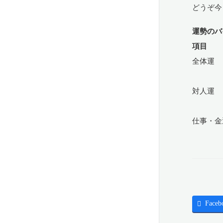
どうぞ今
運勢のバ
項目 
全体運
焦っ
対人運
共通
仕事・金
丁寧
Faceb