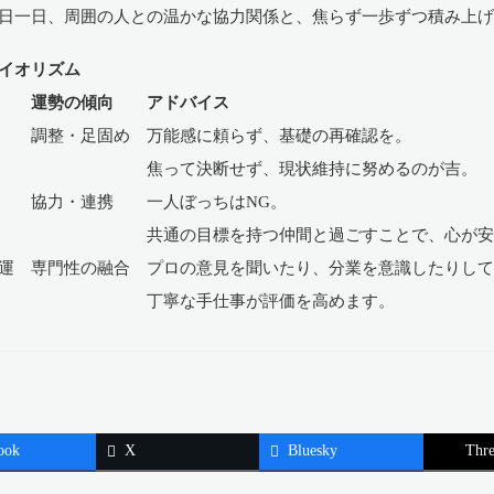
日一日、周囲の人との温かな協力関係と、焦らず一歩ずつ積み上
イオリズム
運勢の傾向 アドバイス
 調整・足固め 万能感に頼らず、基礎の再確認を。
て決断せず、現状維持に努めるのが吉。
 協力・連携 一人ぼっちはNG。
の目標を持つ仲間と過ごすことで、心が安定
運 専門性の融合 プロの意見を聞いたり、分業を意識したりし
な手仕事が評価を高めます。
ook
X
Bluesky
Thre