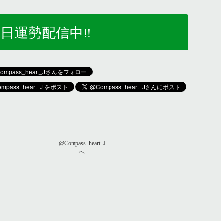
日運勢配信中‼️
@Compass_heart_J
へ