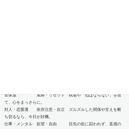
今日、特に大切にしてほしいのは「恐れを知らぬ一歩を踏み出
し、自由な心で新しい始まりを迎えること」です。
自分を縛る古いしがらみから飛び出して、あなたの「直感」が導
くままに「冒険」するような気持ちを持ってみてください。今の
あなたには、状況をリセットして進み出す「無限の可能性」が眠
っています。型にはまらない「純粋」な気持ちで、前を向いて軽
やかに歩き出しましょう。
どうぞ今日一日、自分を縛る鎖を解き放つ自由な心と、直感を信
じて踏み出す恐れを知らぬ一歩を大切にしてください。
運勢のバイオリズム
項目 運勢の傾向 アドバイス
全体運 束縛・リセット 執着や「ねばならない」を捨
て、心をまっさらに。
対人・恋愛運 依存注意・自立 ズルズルした関係や甘えを断
ち切るなら、今日が好機。
仕事・メンタル 欲望・自由 目先の欲に囚われず、直感の