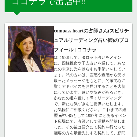
ココナラで出店中‼️
compass heartの占師さん(スピリチ
ュアルリーディング占い師)のプロ
フィール | ココナラ
はじめまして。タロット占いをメイン
に、四柱推命や干支占いを通して、あな
たの未来に光を照らすお手伝いをしてい
ます。私の占いは、霊感や直感から受け
取ったメッセージをもとに、的確で心に
響くアドバイスをお届けすることを大切
にしています。迷いや悩みがあるとき、
あなたの道を優しく導くリーディング
で、新たな気づきをご提供いたします。
お気軽にご相談ください。 これまでの経
歴 ■占い師として 1987年にとあるイベン
ト広場にて、占師として活動を開始しま
した。その後は紹介にて契約を行なった
顧客の方を最優先にする契約にて、顧問