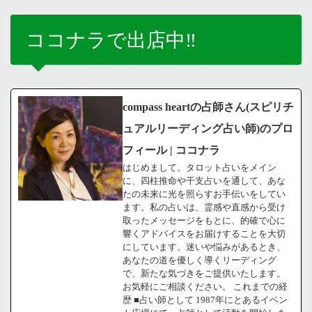
ココナラで出店中‼️
compass heartの占師さん(スピリチ
ュアルリーディング占い師)のプロ
フィール | ココナラ
はじめまして。タロット占いをメイン
に、四柱推命や干支占いを通して、あな
たの未来に光を照らすお手伝いをしてい
ます。私の占いは、霊感や直感から受け
取ったメッセージをもとに、的確で心に
響くアドバイスをお届けすることを大切
にしています。迷いや悩みがあるとき、
あなたの道を優しく導くリーディング
で、新たな気づきをご提供いたします。
お気軽にご相談ください。 これまでの経
歴 ■占い師として 1987年にとあるイベン