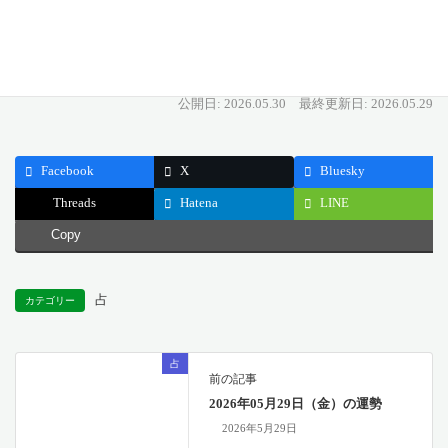
直感・豊かさ インスピレーション ふと湧いたアイデアが、未
来の物質的な豊かさに繋がる予感。
公開日: 2026.05.30
最終更新日: 2026.05.29
Facebook
X
Bluesky
Threads
Hatena
LINE
Copy
占
カテゴリー
占
前の記事
2026年05月29日（金）の運勢
2026年5月29日