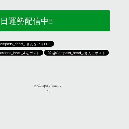
日運勢配信中‼️
@Compass_heart_J
へ