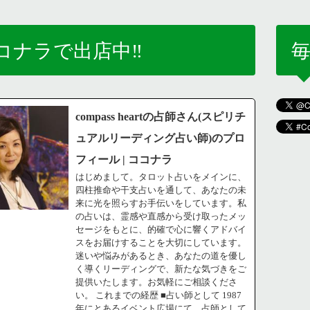
コナラで出店中‼️
毎
compass heartの占師さん(スピリチ
ュアルリーディング占い師)のプロ
フィール | ココナラ
はじめまして。タロット占いをメインに、
四柱推命や干支占いを通して、あなたの未
来に光を照らすお手伝いをしています。私
の占いは、霊感や直感から受け取ったメッ
セージをもとに、的確で心に響くアドバイ
スをお届けすることを大切にしています。
迷いや悩みがあるとき、あなたの道を優し
く導くリーディングで、新たな気づきをご
提供いたします。お気軽にご相談くださ
い。 これまでの経歴 ■占い師として 1987
年にとあるイベント広場にて、占師として