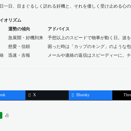
日一日、目まぐるしく訪れる好機と、それを優しく受け止める心
イオリズム
 運勢の傾向 アドバイス
 急展開・好機到来 予想以上のスピードで物事が動く日。波を
 慈愛・信頼 困った時は「カップのキング」のような包容
連絡 迅速・吉報 メールや連絡の返信はスピーディーに。チ
ook
X
Bluesky
Thre
占