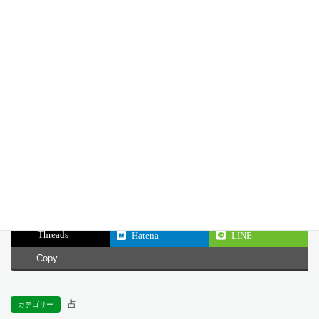
心の
どっしりと
周囲がどれほど目まぐるしく変化しても、
コン
構える心の
あなたの心まで揺さぶられる必要はありま
パス
安定
せん。
行
堅実さと精
築いてきた基盤を信頼し、焦らず次なる好
動・
神的な余裕
機を待つしなやかさを大切に。
心構
え
公開日: 2026.06.30
最終更新日: 2026.06.26
Facebook
X
Bluesky
Threads
Hatena
LINE
Copy
占
カテゴリー