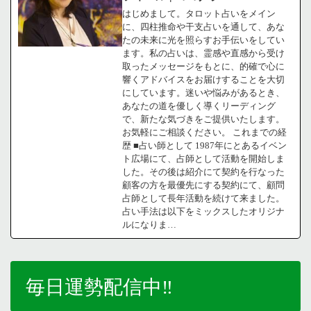
はじめまして。タロット占いをメイン
に、四柱推命や干支占いを通して、あな
たの未来に光を照らすお手伝いをしてい
ます。私の占いは、霊感や直感から受け
取ったメッセージをもとに、的確で心に
響くアドバイスをお届けすることを大切
にしています。迷いや悩みがあるとき、
あなたの道を優しく導くリーディング
で、新たな気づきをご提供いたします。
お気軽にご相談ください。 これまでの経
歴 ■占い師として 1987年にとあるイベン
ト広場にて、占師として活動を開始しま
した。その後は紹介にて契約を行なった
顧客の方を最優先にする契約にて、顧問
占師として長年活動を続けて来ました。
占い手法は以下をミックスしたオリジナ
ルになりま…
毎日運勢配信中‼️