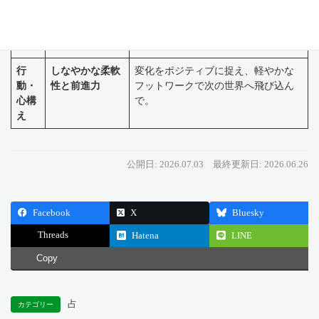
心の
古い殻の打破・
突然の出来事に驚いても大丈夫。そ
コン
再生の兆し
れはあなたが生まれ変わるためのサ
パス
イン。
行
しなやかな柔軟
変化をポジティブに捉え、軽やかな
動・
性と前進力
フットワークで次の世界へ飛び込ん
心構
で。
え
公開日: 2026.07.03
最終更新日: 2026.06.26
Facebook
X
Bluesky
Threads
Hatena
LINE
Copy
占
カテゴリー